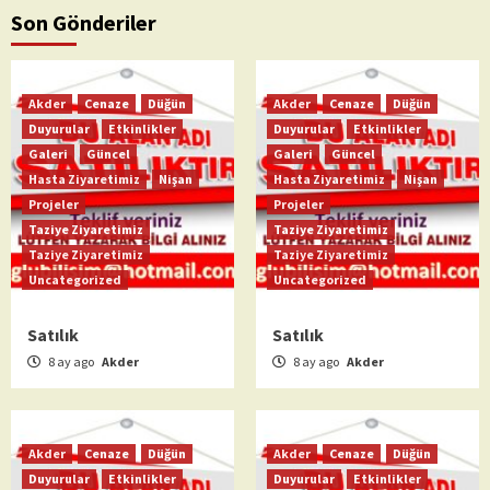
Son Gönderiler
Akder
Cenaze
Düğün
Akder
Cenaze
Düğün
Duyurular
Etkinlikler
Duyurular
Etkinlikler
Galeri
Güncel
Galeri
Güncel
Hasta Ziyaretimiz
Nişan
Hasta Ziyaretimiz
Nişan
Projeler
Projeler
Taziye Ziyaretimiz
Taziye Ziyaretimiz
Taziye Ziyaretimiz
Taziye Ziyaretimiz
Uncategorized
Uncategorized
Satılık
Satılık
8 ay ago
Akder
8 ay ago
Akder
Akder
Cenaze
Düğün
Akder
Cenaze
Düğün
Duyurular
Etkinlikler
Duyurular
Etkinlikler