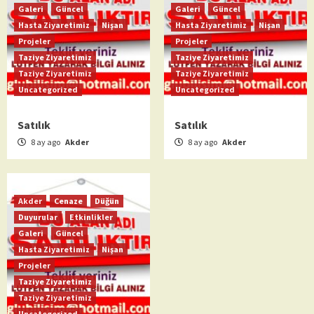
Galeri
Güncel
Galeri
Güncel
Hasta Ziyaretimiz
Nişan
Hasta Ziyaretimiz
Nişan
Projeler
Projeler
Taziye Ziyaretimiz
Taziye Ziyaretimiz
Taziye Ziyaretimiz
Taziye Ziyaretimiz
Uncategorized
Uncategorized
Satılık
Satılık
8 ay ago
Akder
8 ay ago
Akder
Akder
Cenaze
Düğün
Duyurular
Etkinlikler
Galeri
Güncel
Hasta Ziyaretimiz
Nişan
Projeler
Taziye Ziyaretimiz
Taziye Ziyaretimiz
Uncategorized