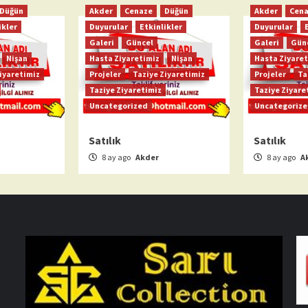
Düğün
Akder
Cenaze
Düğün
Akder
Cen
ikler
Duyurular
Etkinlikler
Duyurular
Galeri
Güncel
Galeri
Gün
Nişan
Hasta Ziyaretimiz
Nişan
Hasta Ziyaret
iyaretimiz
Projeler
Taziye Ziyaretimiz
Projeler
Ta
Taziye Ziyaretimiz
Taziye Ziyare
Uncategorized
Uncategoriz
Satılık
Satılık
8 ay ago
Akder
8 ay ago
A