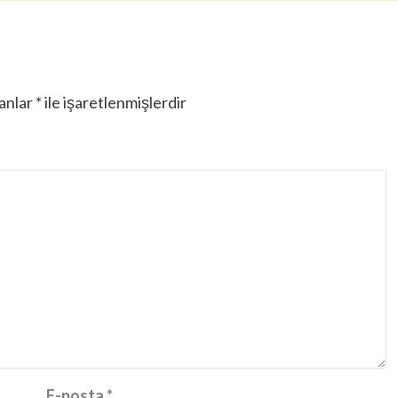
lanlar
*
ile işaretlenmişlerdir
E-posta
*