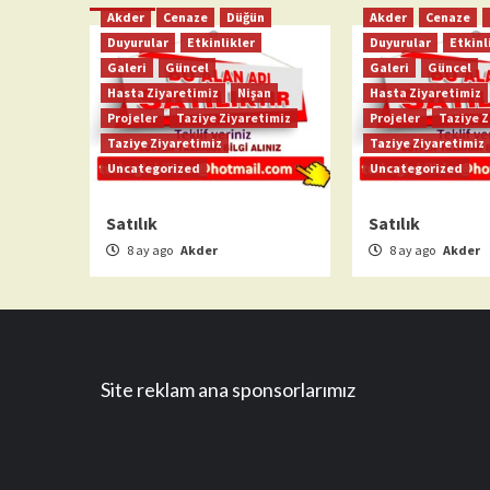
Akder
Cenaze
Düğün
Akder
Cenaze
Duyurular
Etkinlikler
Duyurular
Etkinl
Galeri
Güncel
Galeri
Güncel
Hasta Ziyaretimiz
Nişan
Hasta Ziyaretimiz
Projeler
Taziye Ziyaretimiz
Projeler
Taziye Z
Taziye Ziyaretimiz
Taziye Ziyaretimiz
Uncategorized
Uncategorized
Satılık
Satılık
8 ay ago
Akder
8 ay ago
Akder
Site reklam ana sponsorlarımız