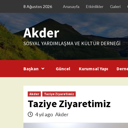
Skip
8 Ağustos 2026
Anasayfa
Etkinlikler
Galeri
to
content
Akder
SOSYAL YARDIMLAŞMA VE KÜLTÜR DERNEĞİ
Başkan
Güncel
Kurumsal Yapı
Dern
Akder
Taziye Ziyaretimiz
Taziye Ziyaretimiz
4 yıl ago
Akder