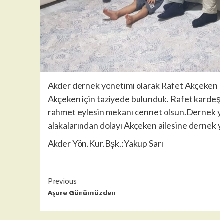
Akder dernek yönetimi olarak Rafet Akçeken 
Akçeken için taziyede bulunduk. Rafet kardeşim
rahmet eylesin mekanı cennet olsun.Dernek yön
alakalarından dolayı Akçeken ailesine dernek y
Akder Yön.Kur.Bşk.:Yakup Sarı
Continue
Previous
Aşure Günümüzden
Reading