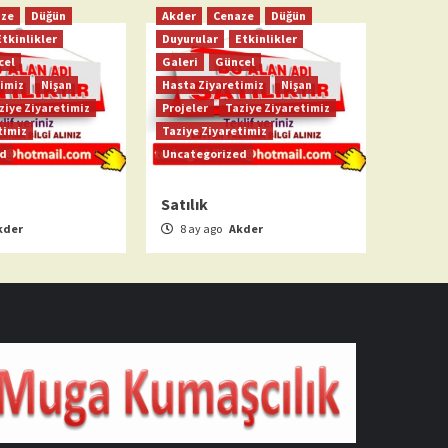
aze
Düğün
Akder
Cenaze
Düğün
Etkinlikler
Duyurular
Etkinlikler
cel
Galeri
Güncel
imiz
Nişan
Hasta Ziyaretimiz
Nişan
ziye Ziyaretimiz
Projeler
Taziye Ziyaretimiz
timiz
Taziye Ziyaretimiz
ed
Uncategorized
Satılık
kder
8 ay ago
Akder