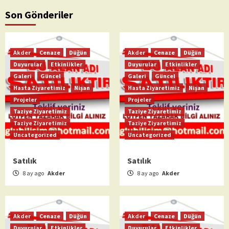
Son Gönderiler
Akder
Cenaze
Düğün
Akder
Cenaze
Düğün
Duyurular
Etkinlikler
Duyurular
Etkinlikler
Galeri
Güncel
Galeri
Güncel
Hasta Ziyaretimiz
Nişan
Hasta Ziyaretimiz
Nişan
Projeler
Projeler
Taziye Ziyaretimiz
Taziye Ziyaretimiz
Taziye Ziyaretimiz
Taziye Ziyaretimiz
Uncategorized
Uncategorized
Satılık
Satılık
8 ay ago
Akder
8 ay ago
Akder
Akder
Cenaze
Düğün
Akder
Cenaze
Düğün
Duyurular
Etkinlikler
Duyurular
Etkinlikler