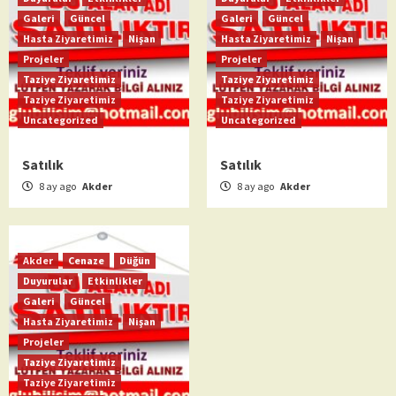
Galeri
Güncel
Galeri
Güncel
Hasta Ziyaretimiz
Nişan
Hasta Ziyaretimiz
Nişan
Projeler
Projeler
Taziye Ziyaretimiz
Taziye Ziyaretimiz
Taziye Ziyaretimiz
Taziye Ziyaretimiz
Uncategorized
Uncategorized
Satılık
Satılık
8 ay ago
Akder
8 ay ago
Akder
Akder
Cenaze
Düğün
Duyurular
Etkinlikler
Galeri
Güncel
Hasta Ziyaretimiz
Nişan
Projeler
Taziye Ziyaretimiz
Taziye Ziyaretimiz