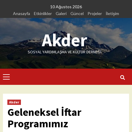
Skip
10 Ağustos 2026
to
Anasayfa
Etkinlikler
Galeri
Güncel
Projeler
İletişim
content
Akder
SOSYAL YARDIMLAŞMA VE KÜLTÜR DERNEĞİ
Primary
Menu
Akder
Geleneksel İftar
Programımız