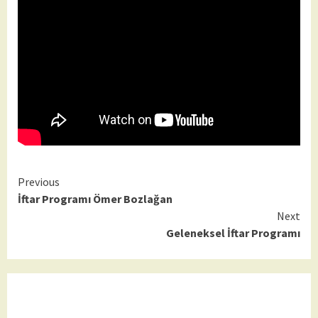
Continue
Previous
İftar Programı Ömer Bozlağan
Reading
Next
Geleneksel İftar Programı