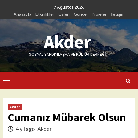
Skip
9 Ağustos 2026
to
Anasayfa
Etkinlikler
Galeri
Güncel
Projeler
İletişim
content
Akder
SOSYAL YARDIMLAŞMA VE KÜLTÜR DERNEĞİ
Primary
Menu
Akder
Cumanız Mübarek Olsun
4 yıl ago
Akder