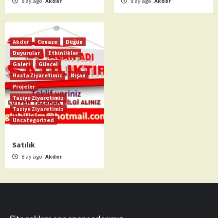
8 ay ago
Akder
8 ay ago
Akder
Akder
Cenaze
Düğün
Duyurular
Etkinlikler
Galeri
Güncel
Hasta Ziyaretimiz
Nişan
Projeler
Taziye Ziyaretimiz
Taziye Ziyaretimiz
Uncategorized
Satılık
8 ay ago
Akder