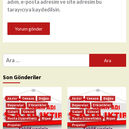
adım, e-posta adresim ve site adresim bu
tarayıcıya kaydedilsin.
Arama:
Son Gönderiler
Akder
Cenaze
Düğün
Akder
Cenaze
Düğün
Duyurular
Etkinlikler
Duyurular
Etkinlikler
Galeri
Güncel
Galeri
Güncel
Hasta Ziyaretimiz
Nişan
Hasta Ziyaretimiz
Nişan
Projeler
Projeler