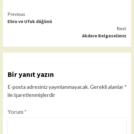
Continue
Previous
Ebru ve Ufuk düğünü
Reading
Next
Akdere Belgeselimiz
Bir yanıt yazın
E-posta adresiniz yayınlanmayacak.
Gerekli alanlar
*
ile işaretlenmişlerdir
Yorum
*