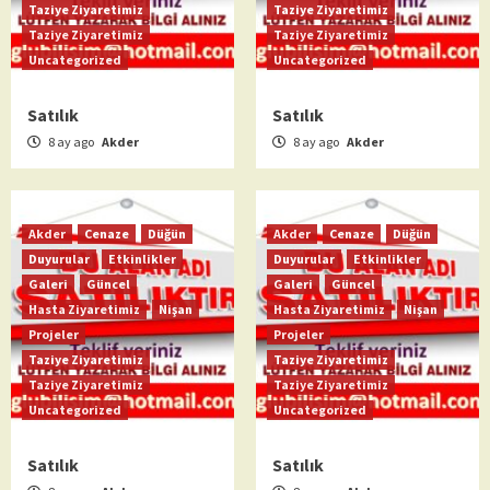
Taziye Ziyaretimiz
Taziye Ziyaretimiz
Taziye Ziyaretimiz
Taziye Ziyaretimiz
Uncategorized
Uncategorized
Satılık
Satılık
8 ay ago
Akder
8 ay ago
Akder
Akder
Cenaze
Düğün
Akder
Cenaze
Düğün
Duyurular
Etkinlikler
Duyurular
Etkinlikler
Galeri
Güncel
Galeri
Güncel
Hasta Ziyaretimiz
Nişan
Hasta Ziyaretimiz
Nişan
Projeler
Projeler
Taziye Ziyaretimiz
Taziye Ziyaretimiz
Taziye Ziyaretimiz
Taziye Ziyaretimiz
Uncategorized
Uncategorized
Satılık
Satılık