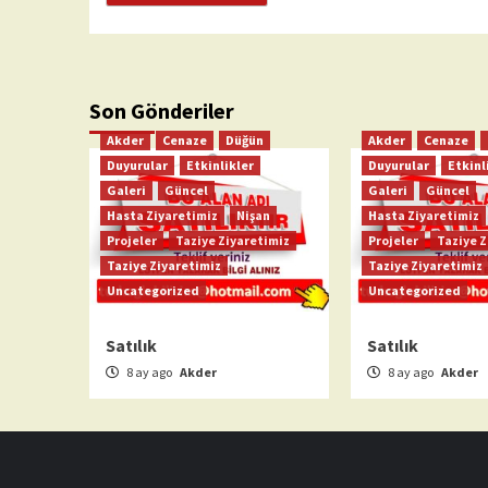
Son Gönderiler
Akder
Cenaze
Düğün
Akder
Cenaze
Duyurular
Etkinlikler
Duyurular
Etkinl
Galeri
Güncel
Galeri
Güncel
Hasta Ziyaretimiz
Nişan
Hasta Ziyaretimiz
Projeler
Taziye Ziyaretimiz
Projeler
Taziye Z
Taziye Ziyaretimiz
Taziye Ziyaretimiz
Uncategorized
Uncategorized
Satılık
Satılık
8 ay ago
Akder
8 ay ago
Akder