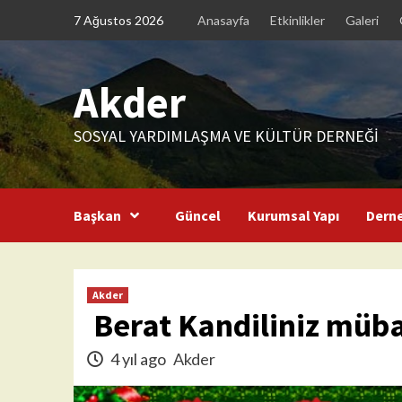
Skip
7 Ağustos 2026
Anasayfa
Etkinlikler
Galeri
to
content
Akder
SOSYAL YARDIMLAŞMA VE KÜLTÜR DERNEĞİ
Başkan
Güncel
Kurumsal Yapı
Dern
Akder
Berat Kandiliniz müba
4 yıl ago
Akder