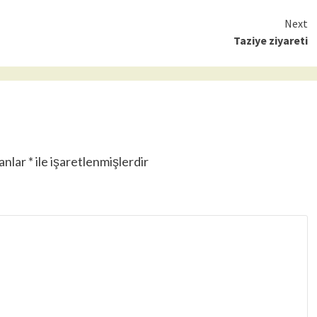
Next
Taziye ziyareti
lanlar
*
ile işaretlenmişlerdir