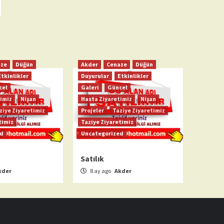
aze
Düğün
Akder
Cenaze
Düğün
Etkinlikler
Duyurular
Etkinlikler
cel
Galeri
Güncel
imiz
Nişan
Hasta Ziyaretimiz
Nişan
ziye Ziyaretimiz
Projeler
Taziye Ziyaretimiz
timiz
Taziye Ziyaretimiz
ed
Uncategorized
Satılık
kder
8 ay ago
Akder