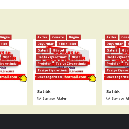
Düğün
Akder
Cenaze
Düğün
Akder
Cen
ikler
Duyurular
Etkinlikler
Duyurular
Galeri
Güncel
Galeri
Gün
Nişan
Hasta Ziyaretimiz
Nişan
Hasta Ziyaret
iyaretimiz
Projeler
Taziye Ziyaretimiz
Projeler
Ta
Taziye Ziyaretimiz
Taziye Ziyare
Uncategorized
Uncategoriz
Satılık
Satılık
8 ay ago
Akder
8 ay ago
A