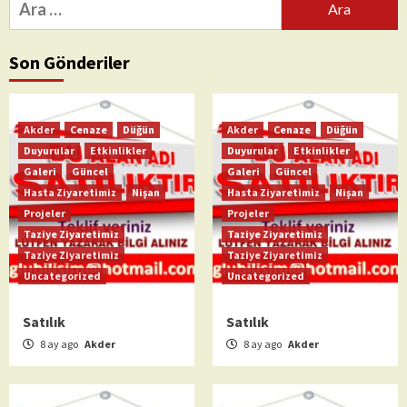
Son Gönderiler
Akder
Cenaze
Düğün
Akder
Cenaze
Düğün
Duyurular
Etkinlikler
Duyurular
Etkinlikler
Galeri
Güncel
Galeri
Güncel
Hasta Ziyaretimiz
Nişan
Hasta Ziyaretimiz
Nişan
Projeler
Projeler
Taziye Ziyaretimiz
Taziye Ziyaretimiz
Taziye Ziyaretimiz
Taziye Ziyaretimiz
Uncategorized
Uncategorized
Satılık
Satılık
8 ay ago
Akder
8 ay ago
Akder