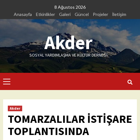
Skip
8 Ağustos 2026
to
Anasayfa
Etkinlikler
Galeri
Güncel
Projeler
İletişim
content
Akder
SOSYAL YARDIMLAŞMA VE KÜLTÜR DERNEĞİ
Primary
Menu
Akder
TOMARZALILAR İSTİŞARE
TOPLANTISINDA