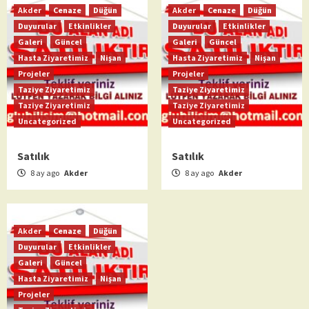
Akder
Cenaze
Düğün
Akder
Cenaze
Düğün
Duyurular
Etkinlikler
Duyurular
Etkinlikler
Galeri
Güncel
Galeri
Güncel
Hasta Ziyaretimiz
Nişan
Hasta Ziyaretimiz
Nişan
Projeler
Projeler
Taziye Ziyaretimiz
Taziye Ziyaretimiz
Taziye Ziyaretimiz
Taziye Ziyaretimiz
Uncategorized
Uncategorized
Satılık
Satılık
8 ay ago
Akder
8 ay ago
Akder
Akder
Cenaze
Düğün
Duyurular
Etkinlikler
Galeri
Güncel
Hasta Ziyaretimiz
Nişan
Projeler