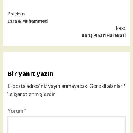
Continue
Previous
Esra & Muhammed
Reading
Next
Barış Pınarı Harekatı
Bir yanıt yazın
E-posta adresiniz yayınlanmayacak.
Gerekli alanlar
*
ile işaretlenmişlerdir
Yorum
*