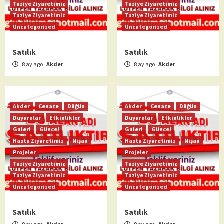
Taziye Ziyaretimiz
Taziye Ziyaretimiz
Taziye Ziyaretimiz
Taziye Ziyaretimiz
Uncategorized
Uncategorized
Satılık
Satılık
8 ay ago
Akder
8 ay ago
Akder
Akder
Cenaze
Düğün
Akder
Cenaze
Düğün
Duyurular
Etkinlikler
Duyurular
Etkinlikler
Galeri
Güncel
Galeri
Güncel
Hasta Ziyaretimiz
Nişan
Hasta Ziyaretimiz
Nişan
Projeler
Projeler
Taziye Ziyaretimiz
Taziye Ziyaretimiz
Taziye Ziyaretimiz
Taziye Ziyaretimiz
Uncategorized
Uncategorized
Satılık
Satılık