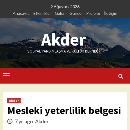
Skip
9 Ağustos 2026
to
Anasayfa
Etkinlikler
Galeri
Güncel
Projeler
İletişim
content
Akder
SOSYAL YARDIMLAŞMA VE KÜLTÜR DERNEĞİ
Primary
Menu
Akder
Mesleki yeterlilik belgesi
7 yıl ago
Akder