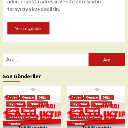
adım, e-posta adresim ve site adresim bu
tarayıcıya kaydedilsin.
Arama:
Son Gönderiler
Akder
Cenaze
Düğün
Akder
Cenaze
Düğün
Duyurular
Etkinlikler
Duyurular
Etkinlikler
Galeri
Güncel
Galeri
Güncel
Hasta Ziyaretimiz
Nişan
Hasta Ziyaretimiz
Nişan
Projeler
Projeler