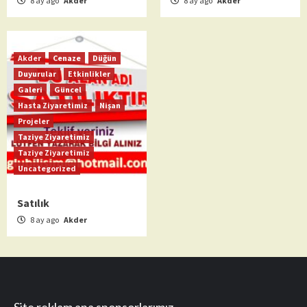
8 ay ago
Akder
8 ay ago
Akder
Akder
Cenaze
Düğün
Duyurular
Etkinlikler
Galeri
Güncel
Hasta Ziyaretimiz
Nişan
Projeler
Taziye Ziyaretimiz
Taziye Ziyaretimiz
Uncategorized
Satılık
8 ay ago
Akder